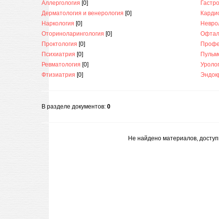
Аллергология
[0]
Гастр
Дерматология и венерология
[0]
Карди
Наркология
[0]
Невро
Оториноларингология
[0]
Офтал
Проктология
[0]
Профе
Психиатрия
[0]
Пульм
Ревматология
[0]
Уроло
Фтизиатрия
[0]
Эндок
В разделе документов
:
0
Не найдено материалов, досту