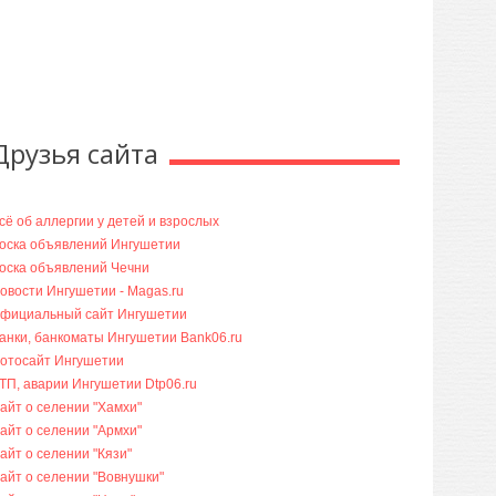
Друзья сайта
сё об аллергии у детей и взрослых
оска объявлений Ингушетии
оска объявлений Чечни
овости Ингушетии - Magas.ru
фициальный сайт Ингушетии
анки, банкоматы Ингушетии Bank06.ru
отосайт Ингушетии
ТП, аварии Ингушетии Dtp06.ru
айт о селении "Хамхи"
айт о селении "Армхи"
айт о селении "Кязи"
айт о селении "Вовнушки"