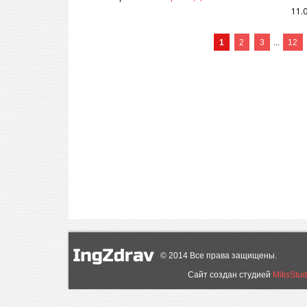
11.
1
2
3
...
12
©
2014
Все права защищены.
Сайт создан студией
MiksStud