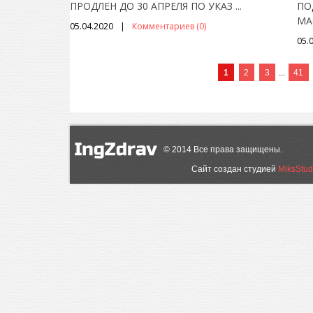
ПРОДЛЕН ДО 30 АПРЕЛЯ ПО УКАЗ
...
ПО
М
05.04.2020
Комментариев (0)
05.
1
2
3
...
41
©
2014
Все права защищены.
Сайт создан студией
MiksStud