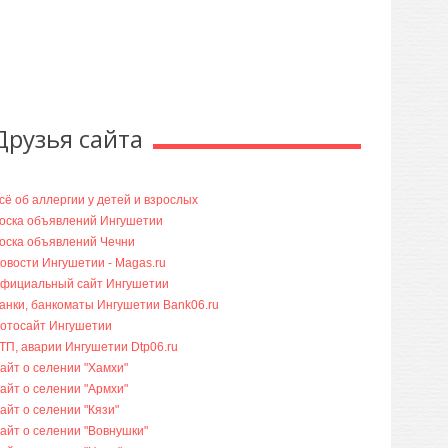
Друзья сайта
сё об аллергии у детей и взрослых
оска объявлений Ингушетии
оска объявлений Чечни
овости Ингушетии - Magas.ru
фициальный сайт Ингушетии
анки, банкоматы Ингушетии Bank06.ru
отосайт Ингушетии
ТП, аварии Ингушетии Dtp06.ru
айт о селении "Хамхи"
айт о селении "Армхи"
айт о селении "Кязи"
айт о селении "Вовнушки"