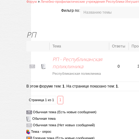
Форум
»
Лечебно-профилактические учреждения Республики Ингуше
Фильтр по:
РП
Тема
Ответы
Про
РП - Республиканская
поликлиника
0
Республиканская поликлиника
В этом форуме тем:
1
. На странице показано тем:
1
.
1
Страница
1
из
1
Обычная тема (Есть новые сообщения)
Обычная тема
Обычная тема (Нет новых сообщений)
Тема - опрос
Горячая тема (Есть новые сообщения)