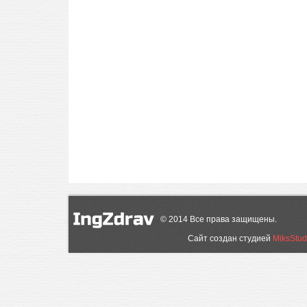
©
2014
Все права защищены.
Сайт создан студией
MiksStud