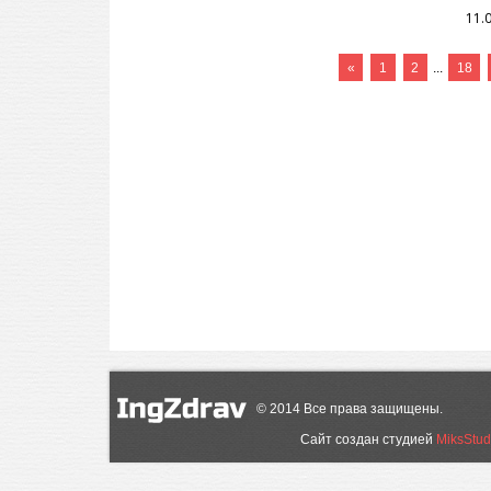
11.
«
1
2
...
18
©
2014
Все права защищены.
Сайт создан студией
MiksStud