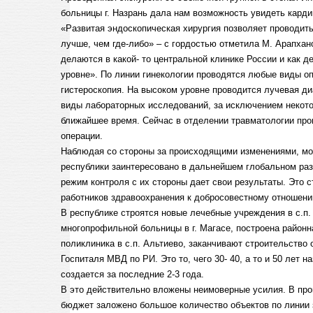
больницы г. Назрань дала нам возможность увидеть кард
«Развитая эндоскопическая хирургия позволяет проводит
лучше, чем где-либо» – с гордостью отметила М. Арапхан
делаются в какой- то центральной клинике России и как де
уровне». По линии гинекологии проводятся любые виды оп
гистероскопия. На высоком уровне проводится лучевая ди
виды лабораторных исследований, за исключением некото
ближайшее время. Сейчас в отделении травматологии про
операции.
Наблюдая со стороны за происходящими изменениями, мо
республики заинтересовано в дальнейшем глобальном ра
режим контроля с их стороны дает свои результаты. Это с
работников здравоохранения к добросовестному отношени
В республике строятся новые лечебные учреждения в с.п.
многопрофильной больницы в г. Магасе, построена районн
поликлиника в с.п. Альтиево, заканчивают строительство 
Госпиталя МВД по РИ. Это то, чего 30- 40, а то и 50 лет н
создается за последние 2-3 года.
В это действительно вложены неимоверные усилия. В прог
бюджет заложено большое количество объектов по линии 