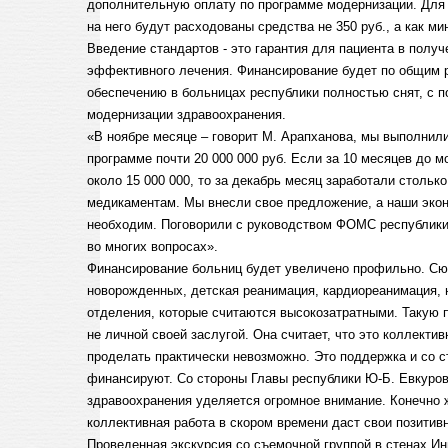
дополнительную оплату по программе модернизации. Для 
на него будут расходованы средства не 350 руб., а как м
Введение стандартов - это гарантия для пациента в полу
эффективного лечения. Финансирование будет по общим 
обеспечению в больницах республики полностью снят, с 
модернизации здравоохранения.
«В ноябре месяце – говорит М. Арапханова, мы выполнили
программе почти 20 000 000 руб. Если за 10 месяцев до 
около 15 000 000, то за декабрь месяц заработали стольк
медикаментам. Мы внесли свое предложение, а наши эко
необходим. Поговорили с руководством ФОМС республики,
во многих вопросах».
Финансирование больниц будет увеличено профильно. Сю
новорожденных, детская реанимация, кардиореанимация, 
отделения, которые считаются высокозатратными. Такую 
не личной своей заслугой. Она считает, что это коллекти
проделать практически невозможно. Это поддержка и со с
финансируют. Со стороны Главы республики Ю-Б. Евкуров
здравоохранения уделяется огромное внимание. Конечно ж
коллективная работа в скором времени даст свои позитив
Проведенная экскурсия со съемочной группой в стенах И