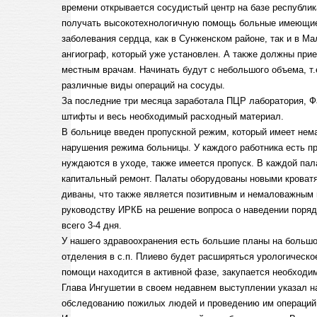
времени открывается сосудистый центр на базе республик
получать высокотехнологичную помощь больные имеющие
заболевания сердца, как в Сунженском районе, так и в Ма
ангиограф, который уже установлен. А также должны при
местным врачам. Начинать будут с небольшого объема, т.
различные виды операций на сосуды.
За последние три месяца заработала ПЦР лаборатория, Ф
штифты и весь необходимый расходный материал.
В больнице введен пропускной режим, который имеет нем
нарушения режима больницы. У каждого работника есть пр
нуждаются в уходе, также имеется пропуск. В каждой па
капитальный ремонт. Палаты оборудованы новыми кроватя
диваны, что также является позитивным и немаловажным
руководству ИРКБ на решение вопроса о наведении поряд
всего 3-4 дня.
У нашего здравоохранения есть большие планы на большо
отделения в с.п. Плиево будет расширяться урологическ
помощи находится в активной фазе, закупается необходи
Глава Ингушетии в своем недавнем выступлении указал н
обследованию пожилых людей и проведению им операций п