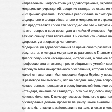
направлениям: информатизация здравоохранения, укрепл
медицинских учреждений, введение стандартов оказания
и их финансирование. Программа реализована за счет ср
федерального фонда обязательного медицинского страхо
Что представляют собой эти расходы? Что это – затраты 
на этот вопрос в свое время дал английский экономист Ар
важную оценку этим вложениям. Он считал что «самые важ
здоровье, ум и характер человека».
Модернизация здравоохранения за время своего развити
результаты, о которых мы узнали из разговора с Главным
Диалог получился насыщенным, интересным, а главное вс
профессионала и наконец, просто общаться с умной и кр
затронута тема лекарственного обеспечения, которая всег
жалоб от населения. Мы попросили Марем Якубовну прок
В разговоре мы выяснили, что на сегодняшний день вопро
лекарственных препаратов в республиканской больнице ест
«стандарт, лечение по стандарту». Что оно под собой под
лечение больного. К примеру, возьмем больного с диагно
обследования должны провести пациенту, какие анализы, 
должна быть картина заболевания в начале, и какая в кон