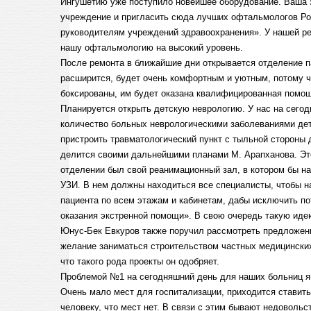
Ингушетию уже поступило новейшее оборудование. Ваша 
учреждение и пригласить сюда лучших офтальмологов Рос
руководителям учреждений здравоохранения». У нашей ре
нашу офтальмологию на высокий уровень.
После ремонта в ближайшие дни открывается отделение 
расширится, будет очень комфортным и уютным, потому ч
боксированы, им будет оказана квалифицированная помо
Планируется открыть детскую неврологию. У нас на сего
количество больных неврологическими заболеваниями дете
пристроить травматологический пункт с тыльной стороны
делится своими дальнейшими планами М. Арапханова. Это
отделении был свой реанимационный зал, в котором бы на
УЗИ. В нем должны находиться все специалисты, чтобы н
пациента по всем этажам и кабинетам, дабы исключить п
оказания экстренной помощи». В свою очередь такую иде
Юнус-Бек Евкуров также поручил рассмотреть предложен
желание заниматься строительством частных медицинских
что такого рода проекты он одобряет.
Проблемой №1 на сегодняшний день для наших больниц я
Очень мало мест для госпитализации, приходится ставить
человеку, что мест нет. В связи с этим бывают недовольс