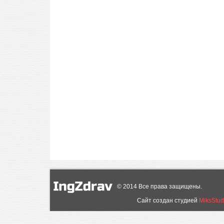
©
2014
Все права защищены.
Сайт создан студией
MiksStud