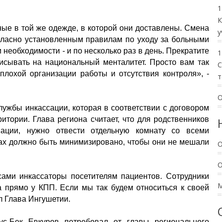
1
К
ые в той же одежде, в которой они доставлены. Смена
у
гласно установленным правилам по уходу за больными
 необходимости - и по несколько раз в день. Прекратите
1
сывать на национальный менталитет. Просто вам так
C
 плохой организации работы и отсутствия контроля», -
т
О
ужбы инкассации, которая в соответствии с договором
итории. Глава региона считает, что для родственников
мации, нужно отвести отдельную комнату со всеми
тах должно быть минимизировано, чтобы они не мешали
О
сами инкассаторы посетителям пациентов. Сотрудники
 прямо у КПП. Если мы так будем относиться к своей
ил Глава Ингушетии.
с-Бек Евкуров потребовал от главы регионального