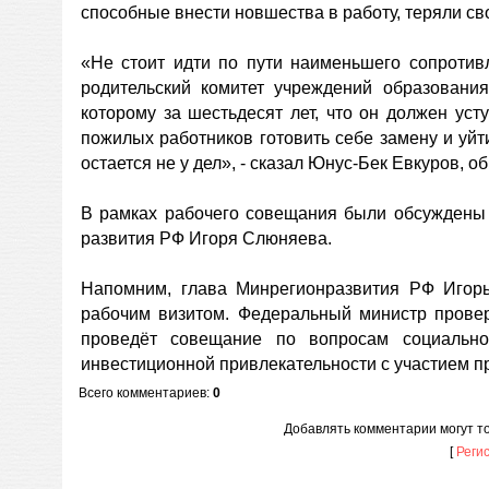
способные внести новшества в работу, теряли с
«Не стоит идти по пути наименьшего сопротивл
родительский комитет учреждений образовани
которому за шестьдесят лет, что он должен ус
пожилых работников готовить себе замену и уй
остается не у дел», - сказал Юнус-Бек Евкуров, 
В рамках рабочего совещания были обсуждены 
развития РФ Игоря Слюняева.
Напомним, глава Минрегионразвития РФ Игор
рабочим визитом. Федеральный министр провер
проведёт совещание по вопросам социально
инвестиционной привлекательности с участием п
Всего комментариев
:
0
Добавлять комментарии могут т
[
Реги