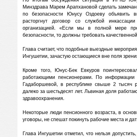
Минздрава Марем Арапхановой сделать замечани
по безопасности Юнусу Оздоеву объявить в
расторгнут договор со службой инкассаци
организацией. «Если мы в полной мере пр
безопасности, то должны требовать качественной 
Глава считает, что подобные выездные меропри
Ингушетии, зачастую остающиеся вне поля зрени
Кроме того, Юнус-Бек Евкуров поинтересова
работающими пенсионерами. По информации 
Гадаборшевой, в республике свыше 2 тысяч р
далеко за шестьдесят лет. Львиная доля работ
здравоохранения.
Некоторые люди пенсионного возраста, в основ
уговоры, не спешат покинуть рабочие места и д
Глава Ингушетии отметил, что нельзя допустить