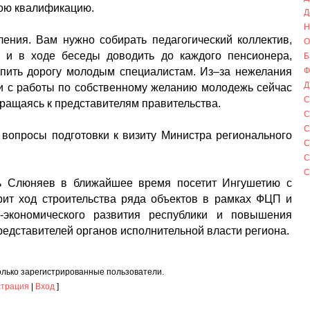
вою квалификацию.
Д
Н
ения. Вам нужно собирать педагогический коллектив,
О
я и в ходе беседы доводить до каждого пенсионера,
Б
тупить дорогу молодым специалистам. Из–за нежелания
Ф
Д
ти с работы по собственному желанию молодежь сейчас
С
обращаясь к представителям правительства.
С
С
вопросы подготовки к визиту Министра регионального
С
С
С
ь Слюняев в ближайшее время посетит Ингушетию с
ит ход строительства ряда объектов в рамках ФЦП и
-экономического развития республики и повышения
редставителей органов исполнительной власти региона.
олько зарегистрированные пользователи.
страция
|
Вход
]