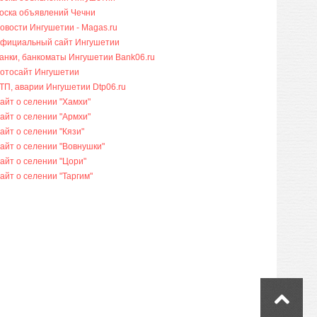
оска объявлений Чечни
овости Ингушетии - Magas.ru
фициальный сайт Ингушетии
анки, банкоматы Ингушетии Bank06.ru
отосайт Ингушетии
ТП, аварии Ингушетии Dtp06.ru
айт о селении "Хамхи"
айт о селении "Армхи"
айт о селении "Кязи"
айт о селении "Вовнушки"
айт о селении "Цори"
айт о селении "Таргим"