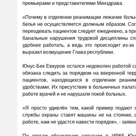
премьерами и представителями Минздрава.
«Почему в отделении реанимации лежачие больн
белья не осуществляется должным образом. Со
переодевать пациентов следует ежедневно, а при
банальные нарушения трудовой дисциплины спи
удобнее работать, а ведь это происходит из-за
выразил возмущение Глава республики.
Юнус-Бек Евкуров остался недоволен работой сл
обязана следить за порядком на вверенной терр
пациентов, находящихся в отделении реани
удобствами. Их присутствие в больничных пала
работе врачей и не нарушали покой больных.
«Я просто удивлён тем, какой пример подают 
службы охраны ставят машины не на стоянке, а
работе, нам не удастся навести порядок», - заяв
По итогам обсуждения ситуации в ИРКБ Юну