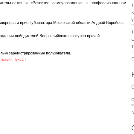
ятельности» и «Развитие самоуправления в профессиональном
1
К
у
ворцова и врио Губернатора Московской области Андрей Воробьев.
1
ждения победителей Всероссийского конкурса врачей.
C
т
олько зарегистрированные пользователи.
О
страция
|
Вход
]
О