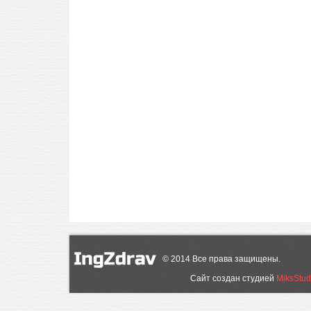
©
2014
Все права защищены.
Сайт создан студией
MiksStud