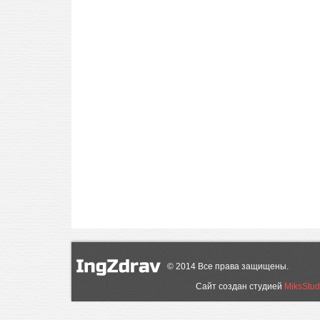
©
2014
Все права защищены.
Сайт создан студией
MiksStud