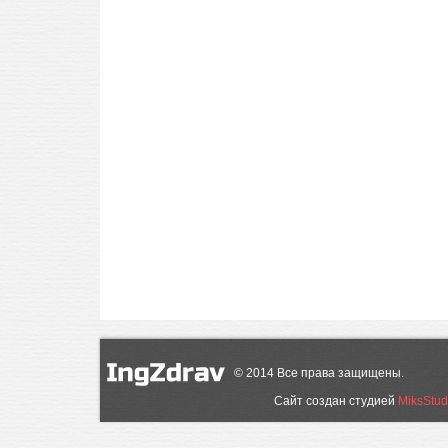
©
2014
Все права защищены.
Сайт создан студией
MiksStud