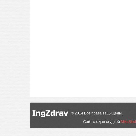
©
2014
Все права защищены.
Сайт создан студией
MiksStud