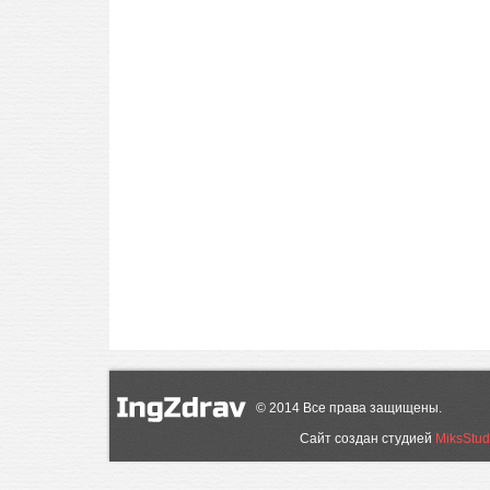
©
2014
Все права защищены.
Сайт создан студией
MiksStud