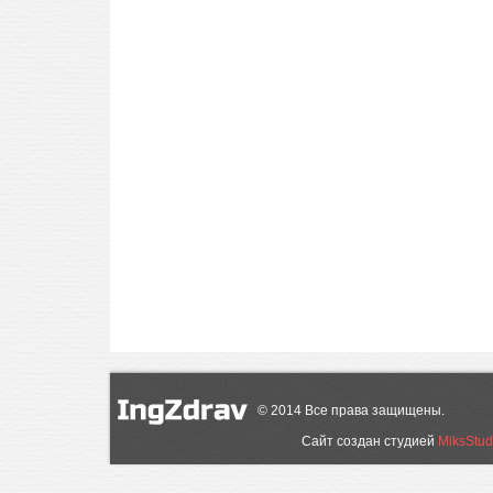
©
2014
Все права защищены.
Сайт создан студией
MiksStud