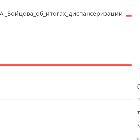
А._Бойцова_об_итогах_диспансеризации