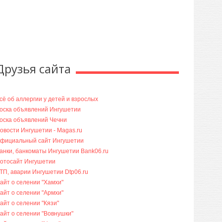
Друзья сайта
сё об аллергии у детей и взрослых
оска объявлений Ингушетии
оска объявлений Чечни
овости Ингушетии - Magas.ru
фициальный сайт Ингушетии
анки, банкоматы Ингушетии Bank06.ru
отосайт Ингушетии
ТП, аварии Ингушетии Dtp06.ru
айт о селении "Хамхи"
айт о селении "Армхи"
айт о селении "Кязи"
айт о селении "Вовнушки"