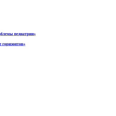
роблемы педиатрии»
е горизонтов»