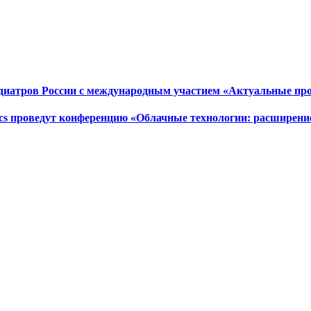
 педиатров России с международным участием «Актуальные п
tics проведут конференцию «Облачные технологии: расширени