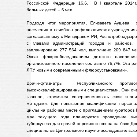
Российской Федерации 16,6. В I квартале 2014г
больных детей – 6 чел.
Подводя итог мероприятия, Елизавета Аушева о
населения в лечебно-профилактических учреждениях
согласованному с Минздравом РИ, Роспотребнадзором
с главами администраций городов и районов
запланировано 277 564 чел, выполнено 209 847 чел.
Охват флюрообследованием детского населения
организованного населения составило 76,7%. Эта р
ЛПУ новыми современными флюроустановками».
Врачи-фтизиатры Республиканского противот
высококвалифицированными специалистами. Они очен
главное, стремятся совершенствовать свои зна
методами. Для повышения квалификации персона
циклы на рабочем месте с приглашением кураторов 
мае текущего года планируется проведение вы
туберкулеза для врачей первичного звена на базе Д
специалистов Центрального научно-исследовательског